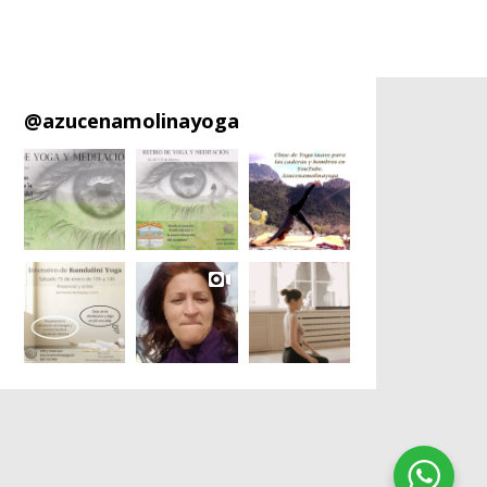
@
azucenamolinayoga